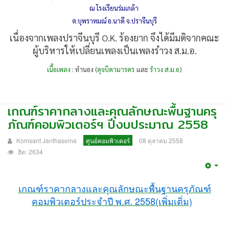
ณ โรงเรียนร่มเกล้า
ต.บุพราหมณ์ อ.นาดี จ.ปราจีนบุรี
เนื่องจากเพลงปราจีนบุรี O.K. ร้องยาก จึงได้มีมติจากคณะ
ผู้บริหารให้เปลี่ยนเพลงเป็นเพลงรำวง ส.ม.อ.
เนื้อเพลง
: ทำนอง (
ดุจบิดามารดร
และ
รำวง ส.ม.อ
)
เกณฑ์ราคากลางและคุณลักษณะพื้นฐานครุ
ภัณฑ์คอมพิวเตอร์ฯ ปีงบประมาณ 2558
Komsant Janthasema
ศูนย์คอมพิวเตอร์
08 ตุลาคม 2558
ฮิต: 2634
Emp
เกณฑ์ราคากลางและคุณลักษณะพื้นฐานครุภัณฑ์
คอมพิวเตอร์ประจำปี พ.ศ. 2558(เพิ่มเติ่ม)