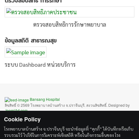
ตรวจสอบสิทธิ การรักษา
ตรวจสอบสิทธิการรักษาพยาบาล
ข้อมูลสถิติ สาธารณสุข
ระบบ Dashboard หน่วยบริการ
Bansang Hospital
ลิขสิทธิ์ © 2569 โรงพยาบาลบ้านสร้าง จ.ปราจีนบุรี. สงวนลิขสิทธิ์. Designed by
JoomlArt.com
.
จูมล่า
เป็นซอฟต์แวร์เสรีเผยแพร่ภายใต้เงื่อนไข
GNU General Public License.
Cookie Policy
Bootstrap
is a front-end framework of Twitter, Inc. Code licensed under
MIT
โรงพยาบาลบ้านสร้าง จ.ปราจีนบุรี จะนำข้อมูลที่ “คุกกี้” ได้บันทึกหรือเก็บ
License.
รวบรวมไว้ ไปใช้ในการวิเคราะห์เชิงสถิติ หรือในกิจกรรมอื่นของ โรง
Font Awesome
font licensed under
SIL OFL 1.1
.