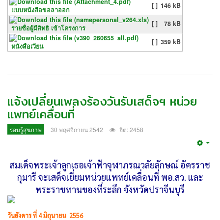
[ ]
146 kB
แบบหนังสือขอลาออก
[ ]
78 kB
รายชื่อผู้มีสิทธิ เข้าโครงการ
[ ]
359 kB
หนังสือเวียน
แจ้งเปลี่ยนเพลงร้องวันรับเสด็จฯ หน่วย
แพทย์เคลื่อนที่
รอบรู้สุขภาพ
30 พฤศจิกายน 2542
ฮิต: 2458
Emp
สมเด็จพระเจ้าลูกเธอเจ้าฟ้าจุฬาภรณวลัยลักษณ์ อัครราช
กุมารี จะเสด็จเยี่ยมหน่วยแพทย์เคลื่อนที่ พอ.สว. และ
พระราชทานของที่ระลึก จังหวัดปราจีนบุรี
วันอังคาร ที่ 4 มิถุนายน 2556