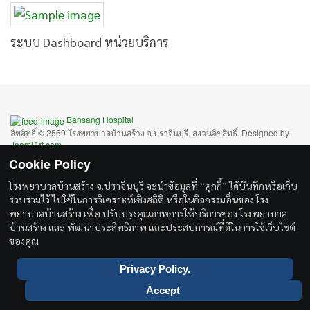
ระบบ Dashboard หน่วยบริการ
Bansang Hospital
ลิขสิทธิ์ © 2569 โรงพยาบาลบ้านสร้าง จ.ปราจีนบุรี. สงวนลิขสิทธิ์. Designed by
JoomlArt.com
.
จูมล่า
เป็นซอฟต์แวร์เสรีเผยแพร่ภายใต้เงื่อนไข
GNU General Public License.
Cookie Policy
Bootstrap
is a front-end framework of Twitter, Inc. Code licensed under
MIT
โรงพยาบาลบ้านสร้าง จ.ปราจีนบุรี จะนำข้อมูลที่ “คุกกี้” ได้บันทึกหรือเก็บ
License.
รวบรวมไว้ ไปใช้ในการวิเคราะห์เชิงสถิติ หรือในกิจกรรมอื่นของ โรง
Font Awesome
font licensed under
SIL OFL 1.1
.
พยาบาลบ้านสร้าง เพื่อ ปรับปรุงคุณภาพการให้บริการของ โรงพยาบาล
บ้านสร้าง และ พัฒนาประสิทธิภาพ และประสบการณ์ที่ดีในการใช้เว็บไซต์
ของคุณ
Privacy Policy.
Accept