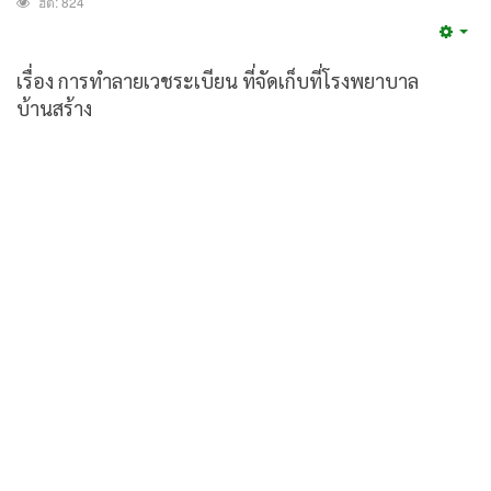
ฮิต: 824
Emp
เรื่อง การทำลายเวชระเบียน ที่จัดเก็บที่โรงพยาบาล
บ้านสร้าง